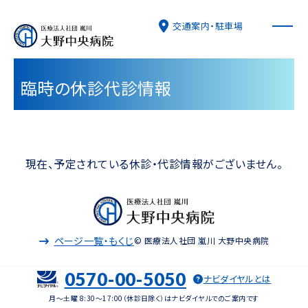
交通案内・駐車場
臨時の休診代診情報
病院について
外来診療
現在、予定されている休診・代診情報がございません。
入院・面会
ページ一覧・もくじ
© 医療法人社団 嵐川 大野中央病院
診療科
0570-00-5050
ナビダイヤルとは
特長と取り組み
月～土曜 8:30～17:00（休診日除く）はナビダイヤルでのご案内です