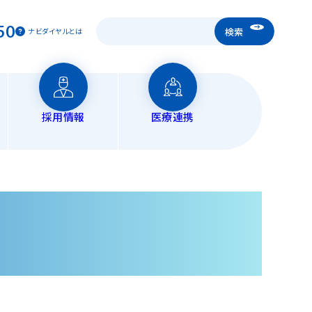
50
ナビダイヤルとは
採用情報
医療連携
宅医療
ンロード
ダウンロード
ション科
問診療
問看護