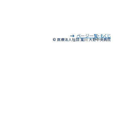
ページ一覧・もくじ
© 医療法人社団 嵐川 大野中央病院