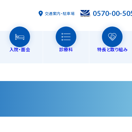
0570-00-50
交通案内・駐車場
入院・面会
診療科
特長と取り組み
在
来担当医表
形外科
リハビリテーション
ご挨拶
外科・消化器外科
入院・退院の手続き・費用
フロアマップ
時間外診療
ナビダイヤル
皮膚科
書類ダウ
書類
過ごし方
時の休診・代診情報
科
健康管理センター
概要
泌尿器科
地域貢献活動
リハビリテー
訪
環器内科
居宅介護支援事業所
脳神経外科
人工透析
訪
高齢者サポートセンター（地域包括支援センター）
感染対策向上についての取り組み