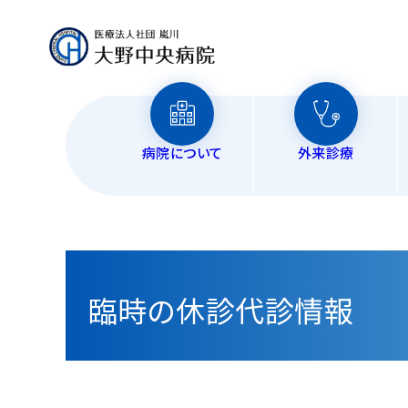
病院について
外来診療
ご面会
外
整
入院中の
臨
内
循
臨時の休診代診情報