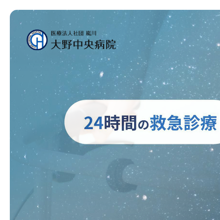
整
ご面会
外
内
入院中の
臨
循