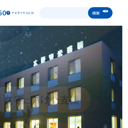
50
ナビダイヤルとは
宅医療
問診療
問看護
ション科
ンロード
ダウンロード