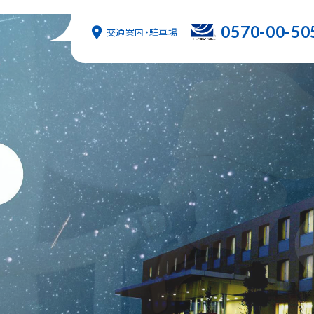
0570-00-50
交通案内・駐車場
在
リハビリテーション
健康管理センター
訪
形外科
居宅介護支援事業所
外科・消化器外科
皮膚科
訪
来担当医表
科
高齢者サポートセンター（地域包括支援センター）
ご挨拶
泌尿器科
入院・退院の手続き・費用
フロアマップ
時間外診療
ナビダイヤル
リハビリテー
書類ダウ
書類
過ごし方
時の休診・代診情報
環器内科
感染対策向上についての取り組み
概要
脳神経外科
地域貢献活動
人工透析