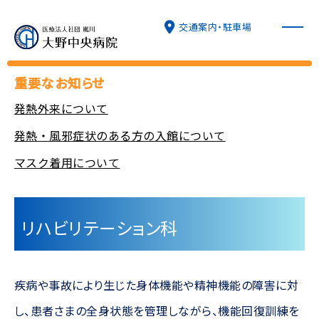
交通案内・駐車場
重要なお知らせ
発熱外来について
病院について
発熱・風邪症状のある方の入館について
マスク着用について
外来診療
入院・面会
リハビリテーション科
診療科
疾病や事故により生じた身体機能や精神機能の障害に対
特長と取り組み
し、患者さまの全身状態を管理しながら、機能回復訓練を