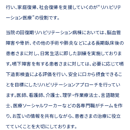
行い、家庭復帰、社会復帰を支援していくのが“リハビリテ
採用情報
ーション医療”の役割です。
医療連携
当院の回復期リハビリテーション病棟においては、脳血管
障害や骨折、その他の手術や肺炎などによる長期臥床後の
患者さまに対し、日常生活に即した訓練を実施しておりま
す。嚥下障害を有する患者さまに対しては、必要に応じて嚥
下造影検査による評価を行い、安全に口から摂食できるこ
とを目標にしたリハビリテーションアプローチを行ってい
ます。医師、看護師、介護士、理学・作業療法士、言語聴覚
士、医療ソーシャルワーカーなどの各専門職がチームを作
り、お互いの情報を共有しながら、患者さまの治療に役立
てていくことを大切にしております。