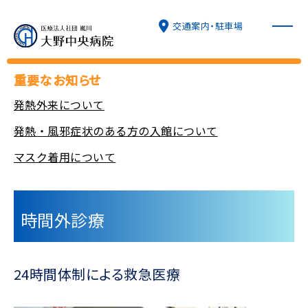
交通案内・駐車場
重要なお知らせ
発熱外来について
病院について
発熱・風邪症状のある方の入館について
マスク着用について
外来診療
入院・面会
時間外診療
診療科
24時間体制による救急医療
特長と取り組み