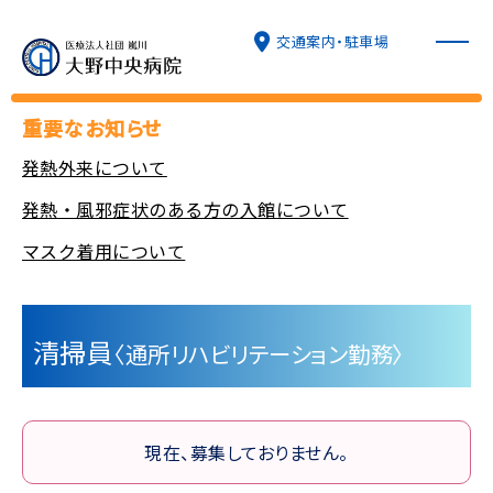
交通案内・駐車場
重要なお知らせ
発熱外来について
病院について
発熱・風邪症状のある方の入館について
マスク着用について
外来診療
入院・面会
清掃員
〈通所リハビリテーション勤務〉
診療科
現在、募集しておりません。
特長と取り組み