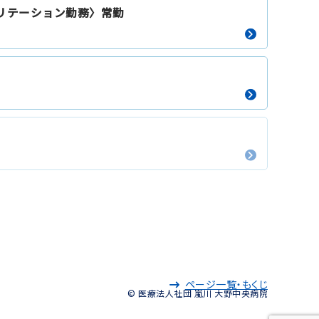
リテーション勤務〉常勤
ページ一覧・もくじ
© 医療法人社団 嵐川 大野中央病院