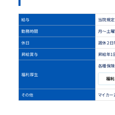
給与
当院規定
勤務時間
月～土曜 
休日
週休２日
昇給賞与
昇給年1
各種保険
福利厚生
福利
その他
マイカー