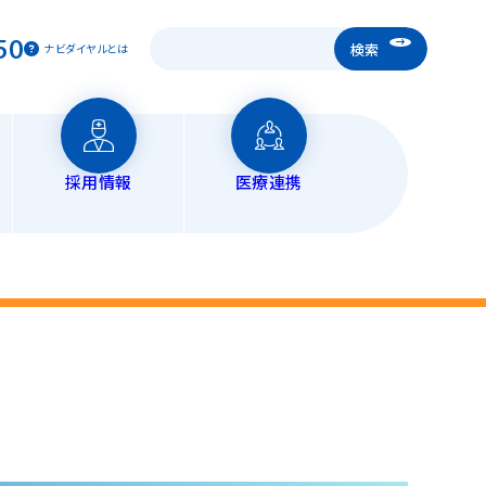
50
ナビダイヤルとは
採用情報
医療連携
宅医療
ンロード
ダウンロード
ション科
問診療
問看護