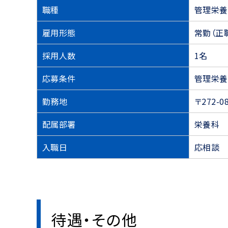
職種
管理栄養
雇用形態
常勤（正
採用人数
1名
応募条件
管理栄養
勤務地
〒272-
配属部署
栄養科
入職日
応相談
待遇・その他