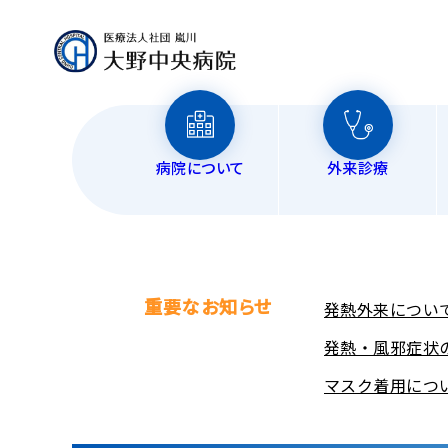
病院について
外来診療
ご面会
外
整
入院中の
臨
内
重要なお知らせ
発熱外来につい
循
発熱・風邪症状
マスク着用につ