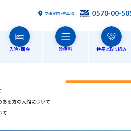
0570-00-50
交通案内・駐車場
入院・面会
診療科
特長と取り組み
在
来担当医表
形外科
リハビリテーション
ご挨拶
外科・消化器外科
入院・退院の手続き・費用
フロアマップ
時間外診療
ナビダイヤル
皮膚科
書類ダウ
書類
過ごし方
時の休診・代診情報
科
健康管理センター
概要
泌尿器科
地域貢献活動
リハビリテー
訪
て
環器内科
居宅介護支援事業所
脳神経外科
人工透析
訪
高齢者サポートセンター（地域包括支援センター）
のある方の入館について
感染対策向上についての取り組み
いて