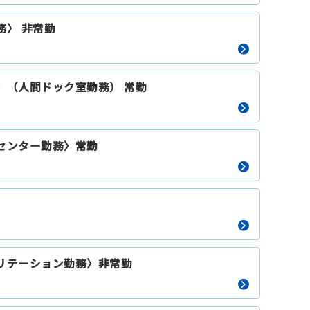
務〉 非常勤
〉（人間ドック室勤務） 常勤
センター勤務〉常勤
リテーション勤務〉非常勤